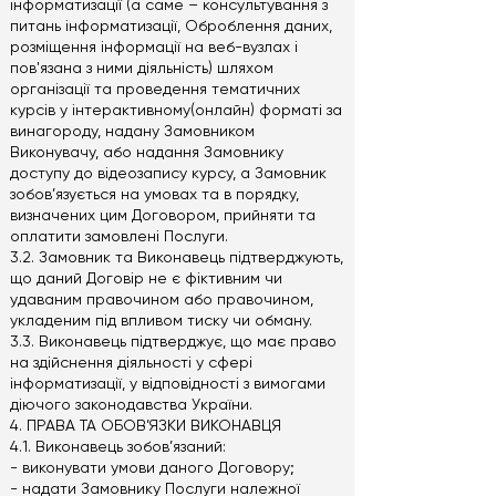
інформатизації (а саме – консультування з
питань інформатизації, Оброблення даних,
розміщення інформації на веб-вузлах і
пов'язана з ними діяльність) шляхом
організації та проведення тематичних
курсів у інтерактивному(онлайн) форматі за
винагороду, надану Замовником
Виконувачу, або надання Замовнику
доступу до відеозапису курсу, а Замовник
зобов’язується на умовах та в порядку,
визначених цим Договором, прийняти та
оплатити замовлені Послуги.
3.2. Замовник та Виконавець підтверджують,
що даний Договір не є фіктивним чи
удаваним правочином або правочином,
укладеним під впливом тиску чи обману.
3.3. Виконавець підтверджує, що має право
на здійснення діяльності у сфері
інформатизації, у відповідності з вимогами
діючого законодавства України.
4. ПРАВА ТА ОБОВ’ЯЗКИ ВИКОНАВЦЯ
4.1. Виконавець зобов’язаний:
- виконувати умови даного Договору;
- надати Замовнику Послуги належної