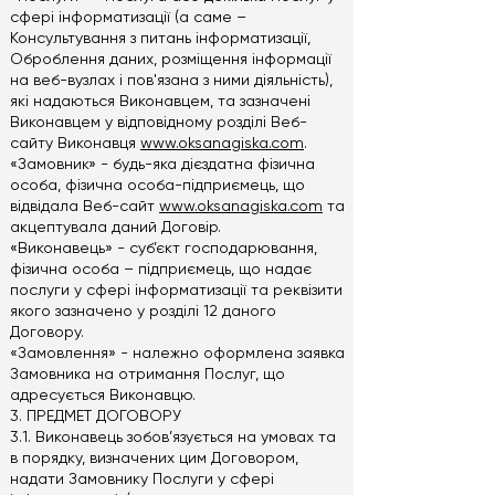
сфері інформатизації (а саме –
Консультування з питань інформатизації,
Оброблення даних, розміщення інформації
на веб-вузлах і пов'язана з ними діяльність),
які надаються Виконавцем, та зазначені
Виконавцем у відповідному розділі Веб-
сайту Виконавця
www.oksanagiska.com
.
«Замовник» - будь-яка дієздатна фізична
особа, фізична особа-підприємець, що
відвідала Веб-сайт
www.oksanagiska.com
та
акцептувала даний Договір.
«Виконавець» - суб’єкт господарювання,
фізична особа – підприємець, що надає
послуги у сфері інформатизації та реквізити
якого зазначено у розділі 12 даного
Договору.
«Замовлення» - належно оформлена заявка
Замовника на отримання Послуг, що
адресується Виконавцю.
3. ПРЕДМЕТ ДОГОВОРУ
3.1. Виконавець зобов’язується на умовах та
в порядку, визначених цим Договором,
надати Замовнику Послуги у сфері