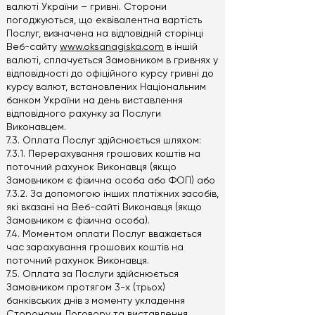
валюті України – гривні. Сторони
погоджуються, що еквівалентна вартість
Послуг, визначена на відповідній сторінці
Веб-сайту
www.oksanagiska.com
в іншій
валюті, сплачується Замовником в гривнях у
відповідності до офіційного курсу гривні до
курсу валют, встановлених Національним
банком України на день виставлення
відповідного рахунку за Послуги
Виконавцем.
7.3. Оплата Послуг здійснюється шляхом:
7.3.1. Перерахування грошових коштів на
поточний рахунок Виконавця (якщо
Замовником є фізична особа або ФОП) або
7.3.2. За допомогою інших платіжних засобів,
які вказані на Веб-сайті Виконавця (якщо
Замовником є фізична особа).
7.4. Моментом оплати Послуг вважається
час зарахування грошових коштів на
поточний рахунок Виконавця.
7.5. Оплата за Послуги здійснюється
Замовником протягом 3-х (трьох)
банківських днів з моменту укладення
Сторонами Договору та виставлення