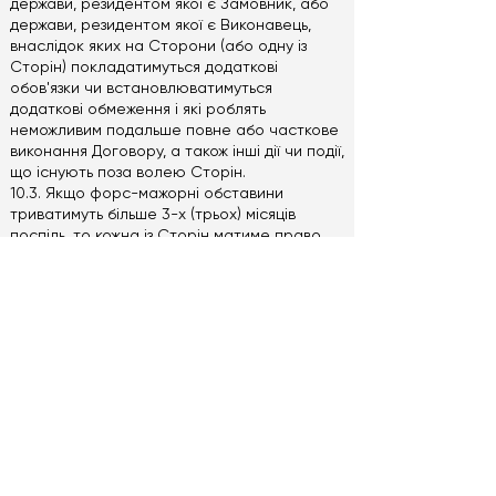
держави, резидентом якої є Замовник, або
держави, резидентом якої є Виконавець,
внаслідок яких на Сторони (або одну із
Сторін) покладатимуться додаткові
обов'язки чи встановлюватимуться
додаткові обмеження і які роблять
неможливим подальше повне або часткове
виконання Договору, а також інші дії чи події,
що існують поза волею Сторін.
10.3. Якщо форс-мажорні обставини
триватимуть більше 3-х (трьох) місяців
поспіль, то кожна із Сторін матиме право
відмовитись від подальшого виконання
зобов'язань за цим Договором і, в такому
разі, жодна із Сторін не матиме права на
відшкодування іншою Стороною можливих
збитків.
11. ІНШІ УМОВИ ДОГОВОРУ
11.1. Кожна Сторона гарантує іншій Стороні,
що володіє необхідною дієздатністю, а
рівно всіма правами і повноваженнями,
необхідними і достатніми для укладання і
виконання цього Договору відповідно до
його умов.