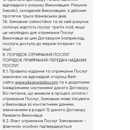
відповідного рахунку Виконавцем. Рахунок
(інвойс), складений Виконавцем, є дійсним
протягом трьох банківських днів.
7.6. Замовник самостійно та за свій рахунок
сплачує вартість послуг третіх осіб, якщо
це необхідно для отримання Послуг
Виконавця за цим Договором (наприклад,
послуги доступу до мережі Інтернет та
інші).
8. ПОРЯДОК ОТРИМАННЯ ПОСЛУГ.
ПОРЯДОК ПРИЙМАННЯ-ПЕРЕДАЧІ НАДАНИХ
ПОСЛУГ.
8.1. Правила надання та отримання Послуг
зазначені на відповідній сторінці Веб-
сайту
www.oksanagiska.com
та є додатками
(невід’ємними частинами) даного Договору.
Всі питання, що виникли в процесі оплати і
отримання Послуг, Замовник може з'ясувати
у Виконавця за контактними даними,
зазначеними в розділі 12 даного Договору
Реквізити Виконавця.
8.2. Факт отримання Послуг Замовником -
фізичною особою підтверджується