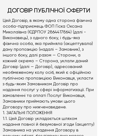
ДОГОВІР ПУБЛІЧНОЇ ОФЕРТИ
Цей Договір, в якому одна сторона фізична
особа-підприємець ФОП Гіска Оксана
Миколаївна (ЄДРПОУ
2864417864)
(далі -
Виконавець), з одного боку, і будь-яка
фізична особа, яка прийняла (акцептувала)
дану пропозицію (надалі – Замовник), з
іншого боку, далі разом — Сторони, а
кожний окремо – Сторона, уклали даний
Договір (далі — Договір), адресований
необмеженому колу осіб, який є офіційною
публічною пропозицією Виконавця, укласти
з будь-яким Замовником Договір про
надання послуг у сфері інформатизації. При
замовленні та оплаті Послуг Виконавця,
Замовники приймають умови цього
Договору про нижченаведене.
1. ЗАГАЛЬНІ ПОЛОЖЕННЯ
1.1. Цей Договір укладається шляхом
надання повної й безумовної згоди (акцепту)
Замовника на укладення Договору в
повному обсязі, без підпису письмового