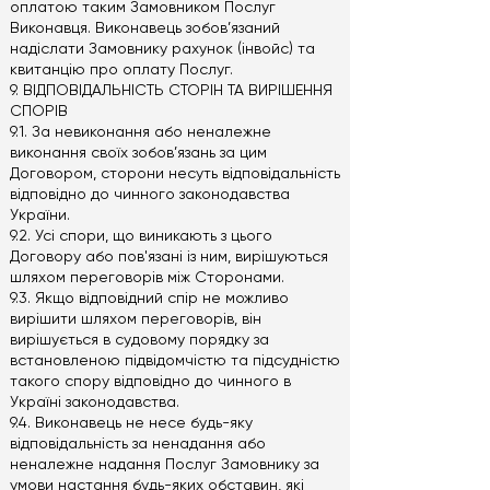
оплатою таким Замовником Послуг
Виконавця. Виконавець зобов’язаний
надіслати Замовнику рахунок (інвойс) та
квитанцію про оплату Послуг.
9. ВІДПОВІДАЛЬНІСТЬ СТОРІН ТА ВИРІШЕННЯ
СПОРІВ
9.1. За невиконання або неналежне
виконання своїх зобов’язань за цим
Договором, сторони несуть відповідальність
відповідно до чинного законодавства
України.
9.2. Усі спори, що виникають з цього
Договору або пов'язані із ним, вирішуються
шляхом переговорів між Сторонами.
9.3. Якщо відповідний спір не можливо
вирішити шляхом переговорів, він
вирішується в судовому порядку за
встановленою підвідомчістю та підсудністю
такого спору відповідно до чинного в
Україні законодавства.
9.4. Виконавець не несе будь-яку
відповідальність за ненадання або
неналежне надання Послуг Замовнику за
умови настання будь-яких обставин, які