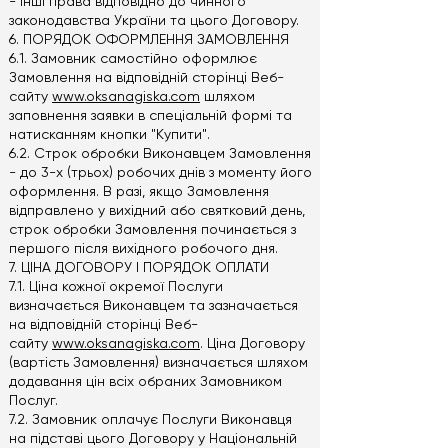
- інші права відповідно до чинного
законодавства України та цього Договору.
6. ПОРЯДОК ОФОРМЛЕННЯ ЗАМОВЛЕННЯ
6.1. Замовник самостійно оформлює
Замовлення на відповідній сторінці Веб-
сайту
www.oksanagiska.com
шляхом
заповнення заявки в спеціальній формі та
натисканням кнопки "Купити".
6.2. Строк обробки Виконавцем Замовлення
- до 3-х (трьох) робочих днів з моменту його
оформлення. В разі, якщо Замовлення
відправлено у вихідний або святковий день,
строк обробки Замовлення починається з
першого після вихідного робочого дня.
7. ЦІНА ДОГОВОРУ І ПОРЯДОК ОПЛАТИ
7.1. Ціна кожної окремої Послуги
визначається Виконавцем та зазначається
на відповідній сторінці Веб-
сайту
www.oksanagiska.com
. Ціна Договору
(вартість Замовлення) визначається шляхом
додавання цін всіх обраних Замовником
Послуг.
7.2. Замовник оплачує Послуги Виконавця
на підставі цього Договору у Національній