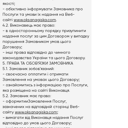
якості;
- об’єктивно інформувати Замовника про
Послуги та умови їх надання на Веб-
сайті
www.oksanagiska.com
.
4.2. Виконавець має право:
- в односторонньому порядку призупинити
надання послуг за цим Договором у випадку
порушення Замовником умов цього
Договору;
- інші права відповідно до чинного
законодавства України та цього Договору.
5. ПРАВА ТА ОБОВ’ЯЗКИ ЗАМОВНИКА
5.1. Замовник зобов’язаний:
- своєчасно оплатити і отримати
Замовлення на умовах цього Договору;
- ознайомитись з інформацією про Послуги,
яка розміщена на сайті Виконавця.
5.2. Замовник має право:
- оформитииЗамовлення Послуг,
зазначених на відповідній сторінці Веб-
сайту
www.oksanagiska.com
;
- вимагати від Виконавця надання Послуг
відповідно до умов цього Договору;