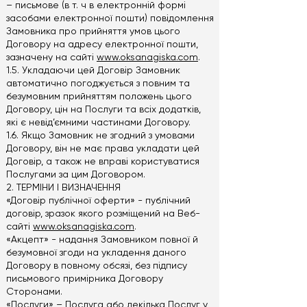
– письмове (в т. ч в електронній формі
засобами електронної пошти) повідомлення
Замовника про прийняття умов цього
Договору на адресу електронної пошти,
зазначену на сайті
www.oksanagiska.com
.
1.5. Укладаючи цей Договір Замовник
автоматично погоджується з повним та
безумовним прийняттям положень цього
Договору, цін на Послуги та всіх додатків,
які є невід’ємними частинами Договору.
1.6. Якщо Замовник не згодний з умовами
Договору, він не має права укладати цей
Договір, а також не вправі користуватися
Послугами за цим Договором.
2. ТЕРМІНИ І ВИЗНАЧЕННЯ
«Договір публічної оферти» - публічний
договір, зразок якого розміщений на Веб-
сайті
www.oksanagiska.com
.
«Акцепт» - надання Замовником повної й
безумовної згоди на укладення даного
Договору в повному обсязі, без підпису
письмового примірника Договору
Сторонами.
«Послуги» – Послуга або декілька Послуг у