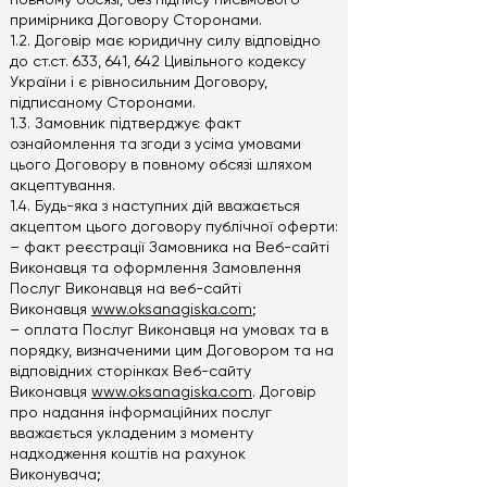
примірника Договору Сторонами.
1.2. Договір має юридичну силу відповідно
до ст.ст. 633, 641, 642 Цивільного кодексу
України і є рівносильним Договору,
підписаному Сторонами.
1.3. Замовник підтверджує факт
ознайомлення та згоди з усіма умовами
цього Договору в повному обсязі шляхом
акцептування.
1.4. Будь-яка з наступних дій вважається
акцептом цього договору публічної оферти:
– факт реєстрації Замовника на Веб-сайті
Виконавця та оформлення Замовлення
Послуг Виконавця на веб-сайті
Виконавця
www.oksanagiska.com
;
– оплата Послуг Виконавця на умовах та в
порядку, визначеними цим Договором та на
відповідних сторінках Веб-сайту
Виконавця
www.oksanagiska.com
. Договір
про надання інформаційних послуг
вважається укладеним з моменту
надходження коштів на рахунок
Виконувача;