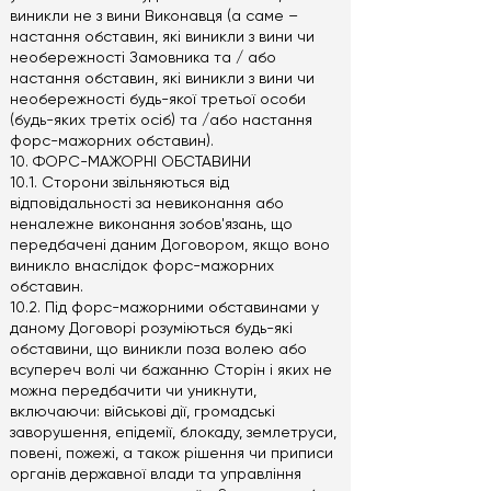
виникли не з вини Виконавця (а саме –
настання обставин, які виникли з вини чи
необережності Замовника та / або
настання обставин, які виникли з вини чи
необережності будь-якої третьої особи
(будь-яких третіх осіб) та /або настання
форс-мажорних обставин).
10. ФОРС-МАЖОРНІ ОБСТАВИНИ
10.1. Сторони звільняються від
відповідальності за невиконання або
неналежне виконання зобов'язань, що
передбачені даним Договором, якщо воно
виникло внаслідок форс-мажорних
обставин.
10.2. Під форс-мажорними обставинами у
даному Договорі розуміються будь-які
обставини, що виникли поза волею або
всупереч волі чи бажанню Сторін і яких не
можна передбачити чи уникнути,
включаючи: військові дії, громадські
заворушення, епідемії, блокаду, землетруси,
повені, пожежі, а також рішення чи приписи
органів державної влади та управління